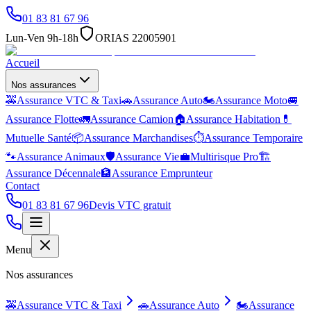
01 83 81 67 96
Lun-Ven 9h-18h
ORIAS 22005901
Accueil
Nos assurances
🚕
Assurance VTC & Taxi
🚗
Assurance Auto
🏍️
Assurance Moto
🚐
Assurance Flotte
🚛
Assurance Camion
🏠
Assurance Habitation
💊
Mutuelle Santé
📦
Assurance Marchandises
⏱️
Assurance Temporaire
🐾
Assurance Animaux
🛡️
Assurance Vie
💼
Multirisque Pro
🏗️
Assurance Décennale
🏦
Assurance Emprunteur
Contact
01 83 81 67 96
Devis VTC gratuit
Menu
Nos assurances
🚕
Assurance VTC & Taxi
🚗
Assurance Auto
🏍️
Assurance