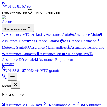
01 83 81 67 96
Lun-Ven 9h-18h
ORIAS 22005901
Accueil
Nos assurances
🚕
Assurance VTC & Taxi
🚗
Assurance Auto
🏍️
Assurance Moto
🚐
Assurance Flotte
🚛
Assurance Camion
🏠
Assurance Habitation
💊
Mutuelle Santé
📦
Assurance Marchandises
⏱️
Assurance Temporaire
🐾
Assurance Animaux
🛡️
Assurance Vie
💼
Multirisque Pro
🏗️
Assurance Décennale
🏦
Assurance Emprunteur
Contact
01 83 81 67 96
Devis VTC gratuit
Menu
Nos assurances
🚕
Assurance VTC & Taxi
🚗
Assurance Auto
🏍️
Assurance