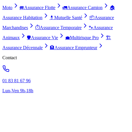
Moto
🚐
Assurance Flotte
🚛
Assurance Camion
🏠
Assurance Habitation
💊
Mutuelle Santé
📦
Assurance
Marchandises
⏱️
Assurance Temporaire
🐾
Assurance
Animaux
🛡️
Assurance Vie
💼
Multirisque Pro
🏗️
Assurance Décennale
🏦
Assurance Emprunteur
Contact
01 83 81 67 96
Lun-Ven 9h-18h