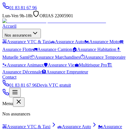
01 83 81 67 96
Lun-Ven 9h-18h
ORIAS 22005901
Accueil
Nos assurances
🚕
Assurance VTC & Taxi
🚗
Assurance Auto
🏍️
Assurance Moto
🚐
Assurance Flotte
🚛
Assurance Camion
🏠
Assurance Habitation
💊
Mutuelle Santé
📦
Assurance Marchandises
⏱️
Assurance Temporaire
🐾
Assurance Animaux
🛡️
Assurance Vie
💼
Multirisque Pro
🏗️
Assurance Décennale
🏦
Assurance Emprunteur
Contact
01 83 81 67 96
Devis VTC gratuit
Menu
Nos assurances
🚕
Assurance VTC & Taxi
🚗
Assurance Auto
🏍️
Assurance