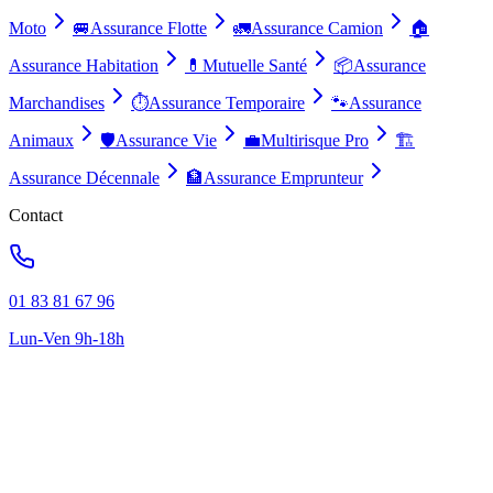
Moto
🚐
Assurance Flotte
🚛
Assurance Camion
🏠
Assurance Habitation
💊
Mutuelle Santé
📦
Assurance
Marchandises
⏱️
Assurance Temporaire
🐾
Assurance
Animaux
🛡️
Assurance Vie
💼
Multirisque Pro
🏗️
Assurance Décennale
🏦
Assurance Emprunteur
Contact
01 83 81 67 96
Lun-Ven 9h-18h