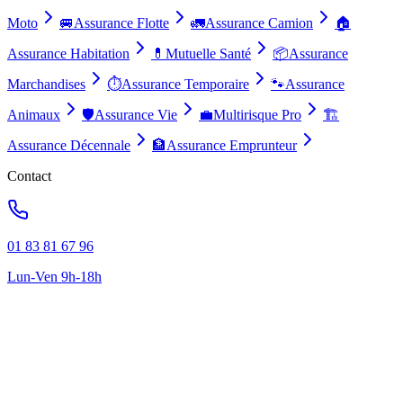
Moto
🚐
Assurance Flotte
🚛
Assurance Camion
🏠
Assurance Habitation
💊
Mutuelle Santé
📦
Assurance
Marchandises
⏱️
Assurance Temporaire
🐾
Assurance
Animaux
🛡️
Assurance Vie
💼
Multirisque Pro
🏗️
Assurance Décennale
🏦
Assurance Emprunteur
Contact
01 83 81 67 96
Lun-Ven 9h-18h