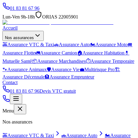
01 83 81 67 96
Lun-Ven 9h-18h
ORIAS 22005901
Accueil
Nos assurances
🚕
Assurance VTC & Taxi
🚗
Assurance Auto
🏍️
Assurance Moto
🚐
Assurance Flotte
🚛
Assurance Camion
🏠
Assurance Habitation
💊
Mutuelle Santé
📦
Assurance Marchandises
⏱️
Assurance Temporaire
🐾
Assurance Animaux
🛡️
Assurance Vie
💼
Multirisque Pro
🏗️
Assurance Décennale
🏦
Assurance Emprunteur
Contact
01 83 81 67 96
Devis VTC gratuit
Menu
Nos assurances
🚕
Assurance VTC & Taxi
🚗
Assurance Auto
🏍️
Assurance