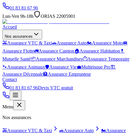
01 83 81 67 96
Lun-Ven 9h-18h
ORIAS 22005901
Accueil
Nos assurances
🚕
Assurance VTC & Taxi
🚗
Assurance Auto
🏍️
Assurance Moto
🚐
Assurance Flotte
🚛
Assurance Camion
🏠
Assurance Habitation
💊
Mutuelle Santé
📦
Assurance Marchandises
⏱️
Assurance Temporaire
🐾
Assurance Animaux
🛡️
Assurance Vie
💼
Multirisque Pro
🏗️
Assurance Décennale
🏦
Assurance Emprunteur
Contact
01 83 81 67 96
Devis VTC gratuit
Menu
Nos assurances
🚕
Assurance VTC & Taxi
🚗
Assurance Auto
🏍️
Assurance