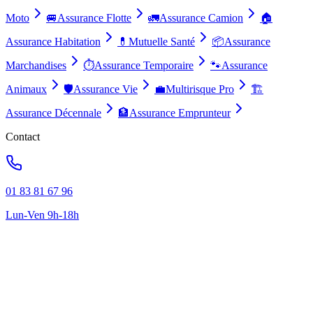
Moto
🚐
Assurance Flotte
🚛
Assurance Camion
🏠
Assurance Habitation
💊
Mutuelle Santé
📦
Assurance
Marchandises
⏱️
Assurance Temporaire
🐾
Assurance
Animaux
🛡️
Assurance Vie
💼
Multirisque Pro
🏗️
Assurance Décennale
🏦
Assurance Emprunteur
Contact
01 83 81 67 96
Lun-Ven 9h-18h