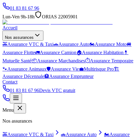
01 83 81 67 96
Lun-Ven 9h-18h
ORIAS 22005901
Accueil
Nos assurances
🚕
Assurance VTC & Taxi
🚗
Assurance Auto
🏍️
Assurance Moto
🚐
Assurance Flotte
🚛
Assurance Camion
🏠
Assurance Habitation
💊
Mutuelle Santé
📦
Assurance Marchandises
⏱️
Assurance Temporaire
🐾
Assurance Animaux
🛡️
Assurance Vie
💼
Multirisque Pro
🏗️
Assurance Décennale
🏦
Assurance Emprunteur
Contact
01 83 81 67 96
Devis VTC gratuit
Menu
Nos assurances
🚕
Assurance VTC & Taxi
🚗
Assurance Auto
🏍️
Assurance