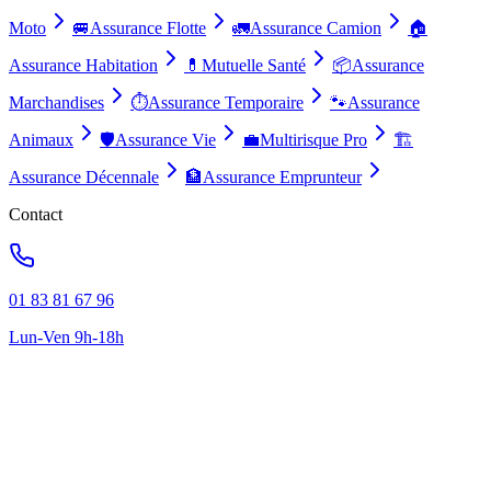
Moto
🚐
Assurance Flotte
🚛
Assurance Camion
🏠
Assurance Habitation
💊
Mutuelle Santé
📦
Assurance
Marchandises
⏱️
Assurance Temporaire
🐾
Assurance
Animaux
🛡️
Assurance Vie
💼
Multirisque Pro
🏗️
Assurance Décennale
🏦
Assurance Emprunteur
Contact
01 83 81 67 96
Lun-Ven 9h-18h