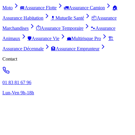
Moto
🚐
Assurance Flotte
🚛
Assurance Camion
🏠
Assurance Habitation
💊
Mutuelle Santé
📦
Assurance
Marchandises
⏱️
Assurance Temporaire
🐾
Assurance
Animaux
🛡️
Assurance Vie
💼
Multirisque Pro
🏗️
Assurance Décennale
🏦
Assurance Emprunteur
Contact
01 83 81 67 96
Lun-Ven 9h-18h