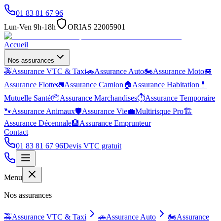
01 83 81 67 96
Lun-Ven 9h-18h
ORIAS 22005901
Accueil
Nos assurances
🚕
Assurance VTC & Taxi
🚗
Assurance Auto
🏍️
Assurance Moto
🚐
Assurance Flotte
🚛
Assurance Camion
🏠
Assurance Habitation
💊
Mutuelle Santé
📦
Assurance Marchandises
⏱️
Assurance Temporaire
🐾
Assurance Animaux
🛡️
Assurance Vie
💼
Multirisque Pro
🏗️
Assurance Décennale
🏦
Assurance Emprunteur
Contact
01 83 81 67 96
Devis VTC gratuit
Menu
Nos assurances
🚕
Assurance VTC & Taxi
🚗
Assurance Auto
🏍️
Assurance