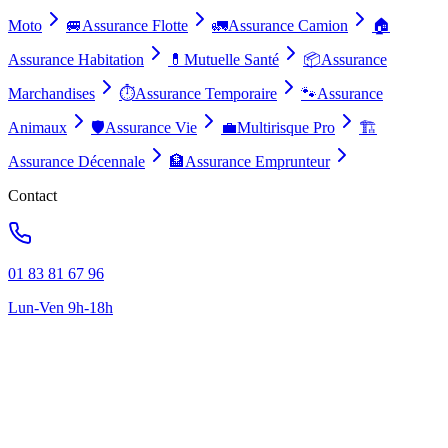
Moto
🚐
Assurance Flotte
🚛
Assurance Camion
🏠
Assurance Habitation
💊
Mutuelle Santé
📦
Assurance
Marchandises
⏱️
Assurance Temporaire
🐾
Assurance
Animaux
🛡️
Assurance Vie
💼
Multirisque Pro
🏗️
Assurance Décennale
🏦
Assurance Emprunteur
Contact
01 83 81 67 96
Lun-Ven 9h-18h