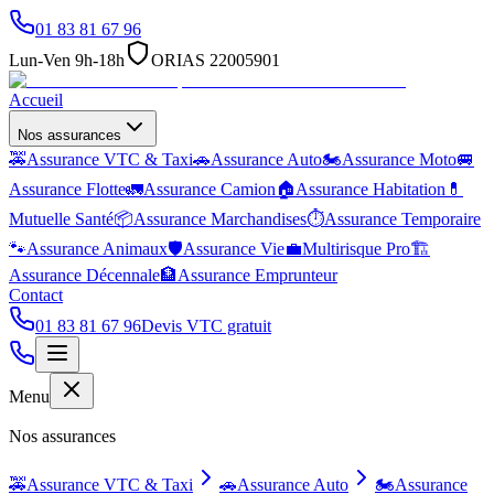
01 83 81 67 96
Lun-Ven 9h-18h
ORIAS 22005901
Accueil
Nos assurances
🚕
Assurance VTC & Taxi
🚗
Assurance Auto
🏍️
Assurance Moto
🚐
Assurance Flotte
🚛
Assurance Camion
🏠
Assurance Habitation
💊
Mutuelle Santé
📦
Assurance Marchandises
⏱️
Assurance Temporaire
🐾
Assurance Animaux
🛡️
Assurance Vie
💼
Multirisque Pro
🏗️
Assurance Décennale
🏦
Assurance Emprunteur
Contact
01 83 81 67 96
Devis VTC gratuit
Menu
Nos assurances
🚕
Assurance VTC & Taxi
🚗
Assurance Auto
🏍️
Assurance