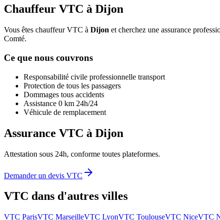
Chauffeur VTC à
Dijon
Vous êtes chauffeur VTC à
Dijon
et cherchez une assurance professio
Comté
.
Ce que nous couvrons
Responsabilité civile professionnelle transport
Protection de tous les passagers
Dommages tous accidents
Assistance 0 km 24h/24
Véhicule de remplacement
Assurance VTC à
Dijon
Attestation sous 24h, conforme toutes plateformes.
Demander un devis VTC
VTC dans d'autres villes
VTC
Paris
VTC
Marseille
VTC
Lyon
VTC
Toulouse
VTC
Nice
VTC
N