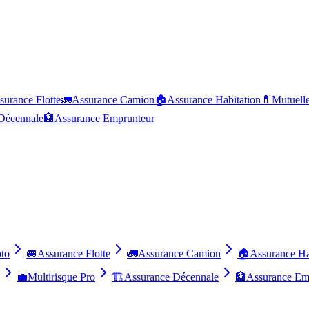
surance Flotte
🚛
Assurance Camion
🏠
Assurance Habitation
💊
Mutuell
Décennale
🏦
Assurance Emprunteur
to
🚐
Assurance Flotte
🚛
Assurance Camion
🏠
Assurance Ha
💼
Multirisque Pro
🏗️
Assurance Décennale
🏦
Assurance Em