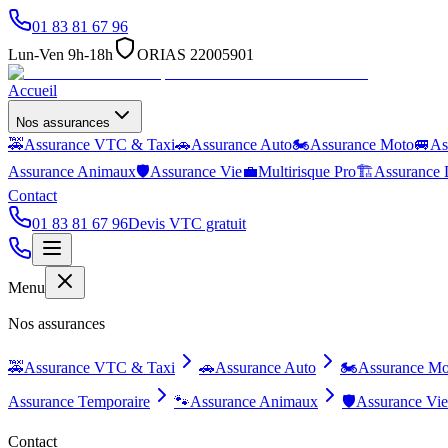
01 83 81 67 96
Lun-Ven 9h-18h
ORIAS 22005901
Accueil
Nos assurances
🚕
Assurance VTC & Taxi
🚗
Assurance Auto
🏍️
Assurance Moto
🚐
As
Assurance Animaux
🛡️
Assurance Vie
💼
Multirisque Pro
🏗️
Assurance 
Contact
01 83 81 67 96
Devis VTC gratuit
Menu
Nos assurances
🚕
Assurance VTC & Taxi
🚗
Assurance Auto
🏍️
Assurance Mo
Assurance Temporaire
🐾
Assurance Animaux
🛡️
Assurance Vie
Contact