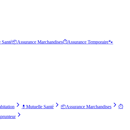
e Santé
📦
Assurance Marchandises
⏱️
Assurance Temporaire
🐾
bitation
💊
Mutuelle Santé
📦
Assurance Marchandises
⏱️
prunteur