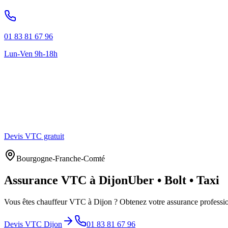
01 83 81 67 96
Lun-Ven 9h-18h
Devis VTC gratuit
Bourgogne-Franche-Comté
Assurance VTC à
Dijon
Uber • Bolt • Taxi
Vous êtes chauffeur VTC à
Dijon
? Obtenez votre assurance professio
Devis VTC
Dijon
01 83 81 67 96