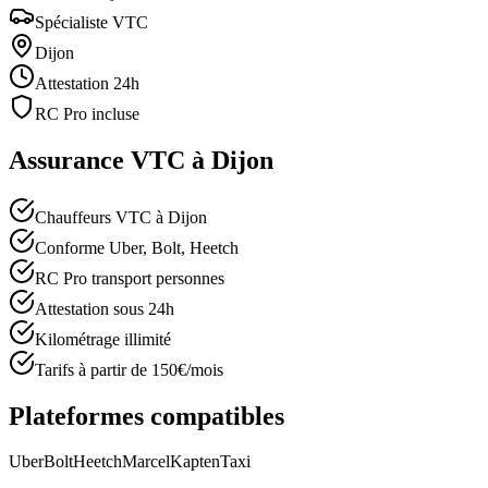
Spécialiste VTC
Dijon
Attestation 24h
RC Pro incluse
Assurance VTC à
Dijon
Chauffeurs VTC à Dijon
Conforme Uber, Bolt, Heetch
RC Pro transport personnes
Attestation sous 24h
Kilométrage illimité
Tarifs à partir de 150€/mois
Plateformes compatibles
Uber
Bolt
Heetch
Marcel
Kapten
Taxi