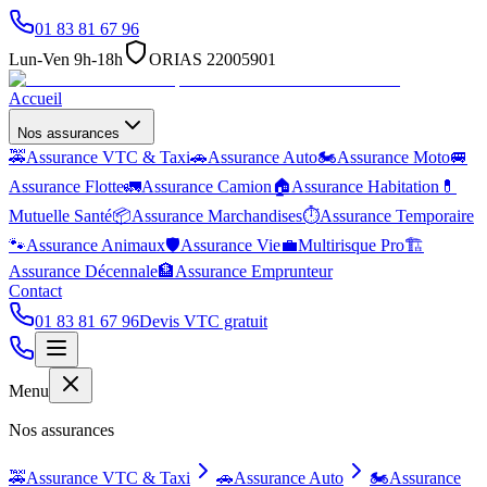
01 83 81 67 96
Lun-Ven 9h-18h
ORIAS 22005901
Accueil
Nos assurances
🚕
Assurance VTC & Taxi
🚗
Assurance Auto
🏍️
Assurance Moto
🚐
Assurance Flotte
🚛
Assurance Camion
🏠
Assurance Habitation
💊
Mutuelle Santé
📦
Assurance Marchandises
⏱️
Assurance Temporaire
🐾
Assurance Animaux
🛡️
Assurance Vie
💼
Multirisque Pro
🏗️
Assurance Décennale
🏦
Assurance Emprunteur
Contact
01 83 81 67 96
Devis VTC gratuit
Menu
Nos assurances
🚕
Assurance VTC & Taxi
🚗
Assurance Auto
🏍️
Assurance