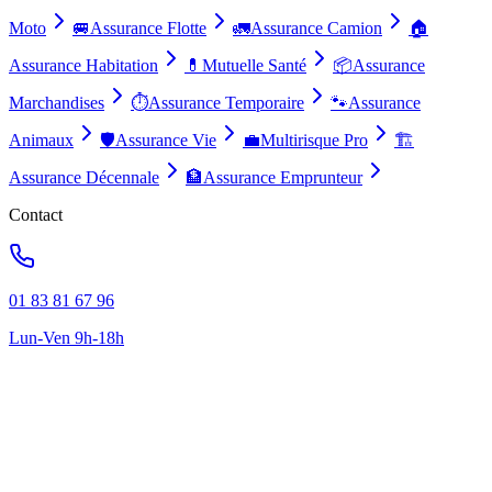
Moto
🚐
Assurance Flotte
🚛
Assurance Camion
🏠
Assurance Habitation
💊
Mutuelle Santé
📦
Assurance
Marchandises
⏱️
Assurance Temporaire
🐾
Assurance
Animaux
🛡️
Assurance Vie
💼
Multirisque Pro
🏗️
Assurance Décennale
🏦
Assurance Emprunteur
Contact
01 83 81 67 96
Lun-Ven 9h-18h