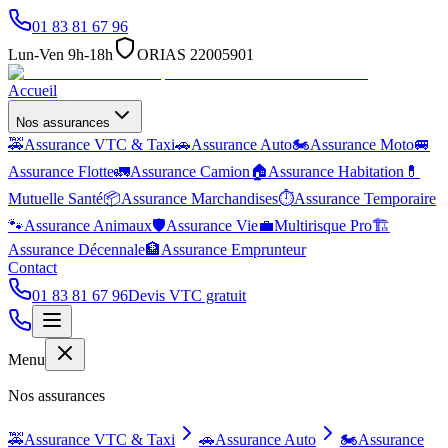
01 83 81 67 96
Lun-Ven 9h-18h
ORIAS 22005901
Accueil
Nos assurances
🚕
Assurance VTC & Taxi
🚗
Assurance Auto
🏍️
Assurance Moto
🚐
Assurance Flotte
🚛
Assurance Camion
🏠
Assurance Habitation
💊
Mutuelle Santé
📦
Assurance Marchandises
⏱️
Assurance Temporaire
🐾
Assurance Animaux
🛡️
Assurance Vie
💼
Multirisque Pro
🏗️
Assurance Décennale
🏦
Assurance Emprunteur
Contact
01 83 81 67 96
Devis VTC gratuit
Menu
Nos assurances
🚕
Assurance VTC & Taxi
🚗
Assurance Auto
🏍️
Assurance