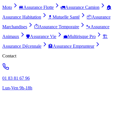
Moto
🚐
Assurance Flotte
🚛
Assurance Camion
🏠
Assurance Habitation
💊
Mutuelle Santé
📦
Assurance
Marchandises
⏱️
Assurance Temporaire
🐾
Assurance
Animaux
🛡️
Assurance Vie
💼
Multirisque Pro
🏗️
Assurance Décennale
🏦
Assurance Emprunteur
Contact
01 83 81 67 96
Lun-Ven 9h-18h