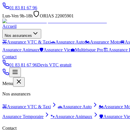
01 83 81 67 96
Lun-Ven 9h-18h
ORIAS 22005901
Accueil
Nos assurances
🚕
Assurance VTC & Taxi
🚗
Assurance Auto
🏍️
Assurance Moto
🚐
As
Assurance Animaux
🛡️
Assurance Vie
💼
Multirisque Pro
🏗️
Assurance 
Contact
01 83 81 67 96
Devis VTC gratuit
Menu
Nos assurances
🚕
Assurance VTC & Taxi
🚗
Assurance Auto
🏍️
Assurance Mo
Assurance Temporaire
🐾
Assurance Animaux
🛡️
Assurance Vie
Contact