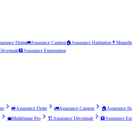
surance Flotte
🚛
Assurance Camion
🏠
Assurance Habitation
💊
Mutuell
Décennale
🏦
Assurance Emprunteur
to
🚐
Assurance Flotte
🚛
Assurance Camion
🏠
Assurance Ha
💼
Multirisque Pro
🏗️
Assurance Décennale
🏦
Assurance Em