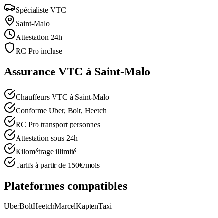
Spécialiste VTC
Saint-Malo
Attestation 24h
RC Pro incluse
Assurance VTC à
Saint-Malo
Chauffeurs VTC à Saint-Malo
Conforme Uber, Bolt, Heetch
RC Pro transport personnes
Attestation sous 24h
Kilométrage illimité
Tarifs à partir de 150€/mois
Plateformes compatibles
Uber
Bolt
Heetch
Marcel
Kapten
Taxi