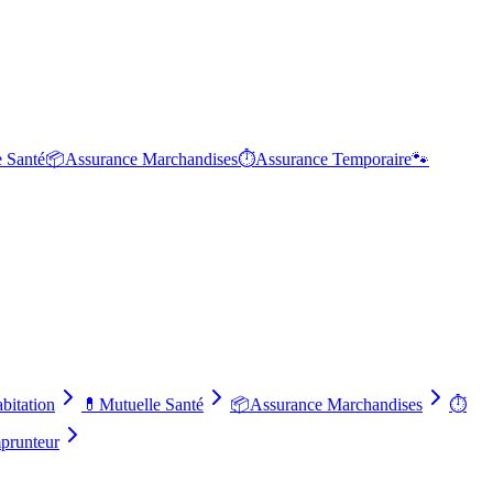
e Santé
📦
Assurance Marchandises
⏱️
Assurance Temporaire
🐾
bitation
💊
Mutuelle Santé
📦
Assurance Marchandises
⏱️
prunteur