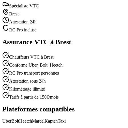
Spécialiste VTC
Brest
Attestation 24h
RC Pro incluse
Assurance VTC à
Brest
Chauffeurs VTC à Brest
Conforme Uber, Bolt, Heetch
RC Pro transport personnes
Attestation sous 24h
Kilométrage illimité
Tarifs à partir de 150€/mois
Plateformes compatibles
Uber
Bolt
Heetch
Marcel
Kapten
Taxi