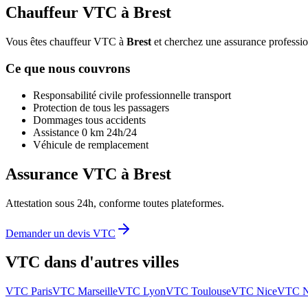
Chauffeur VTC à
Brest
Vous êtes chauffeur VTC à
Brest
et cherchez une assurance profession
Ce que nous couvrons
Responsabilité civile professionnelle transport
Protection de tous les passagers
Dommages tous accidents
Assistance 0 km 24h/24
Véhicule de remplacement
Assurance VTC à
Brest
Attestation sous 24h, conforme toutes plateformes.
Demander un devis VTC
VTC dans d'autres villes
VTC
Paris
VTC
Marseille
VTC
Lyon
VTC
Toulouse
VTC
Nice
VTC
N