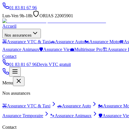
01 83 81 67 96
Lun-Ven 9h-18h
ORIAS 22005901
Accueil
Nos assurances
🚕
Assurance VTC & Taxi
🚗
Assurance Auto
🏍️
Assurance Moto
🚐
As
Assurance Animaux
🛡️
Assurance Vie
💼
Multirisque Pro
🏗️
Assurance 
Contact
01 83 81 67 96
Devis VTC gratuit
Menu
Nos assurances
🚕
Assurance VTC & Taxi
🚗
Assurance Auto
🏍️
Assurance Mo
Assurance Temporaire
🐾
Assurance Animaux
🛡️
Assurance Vie
Contact