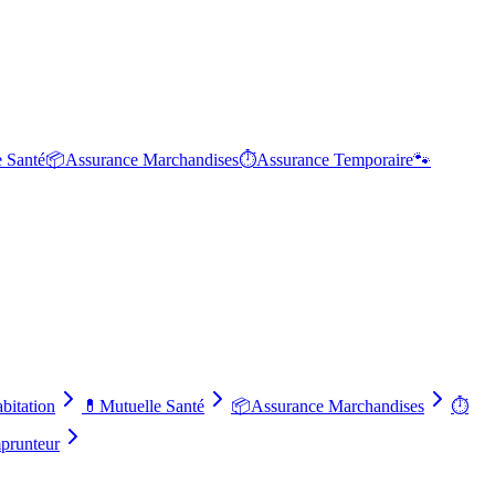
e Santé
📦
Assurance Marchandises
⏱️
Assurance Temporaire
🐾
bitation
💊
Mutuelle Santé
📦
Assurance Marchandises
⏱️
prunteur