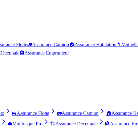
surance Flotte
🚛
Assurance Camion
🏠
Assurance Habitation
💊
Mutuell
Décennale
🏦
Assurance Emprunteur
to
🚐
Assurance Flotte
🚛
Assurance Camion
🏠
Assurance Ha
💼
Multirisque Pro
🏗️
Assurance Décennale
🏦
Assurance Em