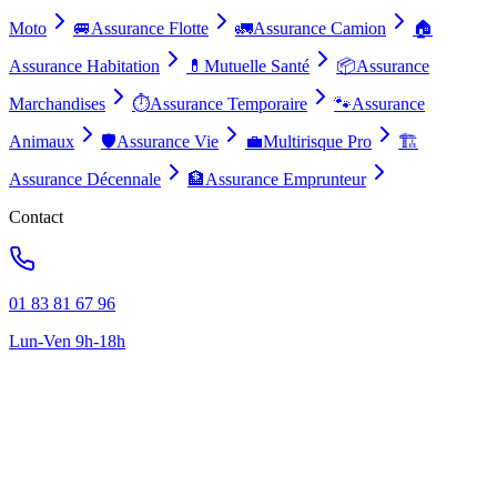
Moto
🚐
Assurance Flotte
🚛
Assurance Camion
🏠
Assurance Habitation
💊
Mutuelle Santé
📦
Assurance
Marchandises
⏱️
Assurance Temporaire
🐾
Assurance
Animaux
🛡️
Assurance Vie
💼
Multirisque Pro
🏗️
Assurance Décennale
🏦
Assurance Emprunteur
Contact
01 83 81 67 96
Lun-Ven 9h-18h