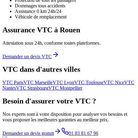
Protection de tous les passagers
Dommages tous accidents
Assistance 0 km 24h/24
Véhicule de remplacement
Assurance VTC à
Rouen
Attestation sous 24h, conforme toutes plateformes.
Demander un devis VTC
VTC dans d'autres villes
VTC
Paris
VTC
Marseille
VTC
Lyon
VTC
Toulouse
VTC
Nice
VTC
Nantes
VTC
Strasbourg
VTC
Montpellier
Besoin d'assurer votre VTC ?
Nos experts sont à votre disposition pour analyser vos besoins et
vous proposer les meilleures garanties au meilleur prix.
Demander un devis gratuit
01 83 81 67 96