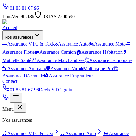
01 83 81 67 96
Lun-Ven 9h-18h
ORIAS 22005901
Accueil
Nos assurances
🚕
Assurance VTC & Taxi
🚗
Assurance Auto
🏍️
Assurance Moto
🚐
Assurance Flotte
🚛
Assurance Camion
🏠
Assurance Habitation
💊
Mutuelle Santé
📦
Assurance Marchandises
⏱️
Assurance Temporaire
🐾
Assurance Animaux
🛡️
Assurance Vie
💼
Multirisque Pro
🏗️
Assurance Décennale
🏦
Assurance Emprunteur
Contact
01 83 81 67 96
Devis VTC gratuit
Menu
Nos assurances
🚕
Assurance VTC & Taxi
🚗
Assurance Auto
🏍️
Assurance