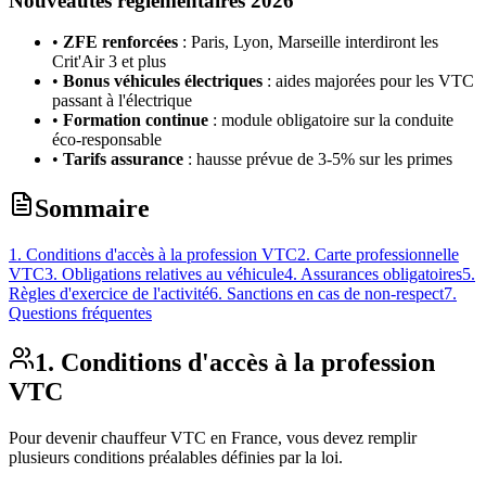
Nouveautés réglementaires 2026
•
ZFE renforcées
: Paris, Lyon, Marseille interdiront les
Crit'Air 3 et plus
•
Bonus véhicules électriques
: aides majorées pour les VTC
passant à l'électrique
•
Formation continue
: module obligatoire sur la conduite
éco-responsable
•
Tarifs assurance
: hausse prévue de 3-5% sur les primes
Sommaire
1. Conditions d'accès à la profession VTC
2. Carte professionnelle
VTC
3. Obligations relatives au véhicule
4. Assurances obligatoires
5.
Règles d'exercice de l'activité
6. Sanctions en cas de non-respect
7.
Questions fréquentes
1. Conditions d'accès à la profession
VTC
Pour devenir chauffeur VTC en France, vous devez remplir
plusieurs conditions préalables définies par la loi.