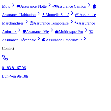
Moto
🚐
Assurance Flotte
🚛
Assurance Camion
🏠
Assurance Habitation
💊
Mutuelle Santé
📦
Assurance
Marchandises
⏱️
Assurance Temporaire
🐾
Assurance
Animaux
🛡️
Assurance Vie
💼
Multirisque Pro
🏗️
Assurance Décennale
🏦
Assurance Emprunteur
Contact
01 83 81 67 96
Lun-Ven 9h-18h