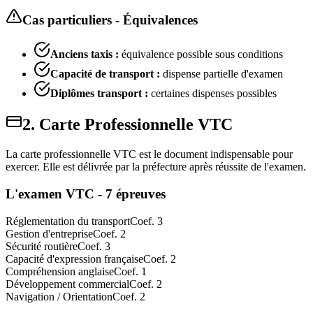
Cas particuliers - Équivalences
Anciens taxis :
équivalence possible sous conditions
Capacité de transport :
dispense partielle d'examen
Diplômes transport :
certaines dispenses possibles
2. Carte Professionnelle VTC
La carte professionnelle VTC est le document indispensable pour
exercer. Elle est délivrée par la préfecture après réussite de l'examen.
L'examen VTC - 7 épreuves
Réglementation du transport
Coef.
3
Gestion d'entreprise
Coef.
2
Sécurité routière
Coef.
3
Capacité d'expression française
Coef.
2
Compréhension anglaise
Coef.
1
Développement commercial
Coef.
2
Navigation / Orientation
Coef.
2