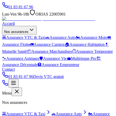
01 83 81 67 96
Lun-Ven 9h-18h
ORIAS 22005901
Accueil
Nos assurances
🚕
Assurance VTC & Taxi
🚗
Assurance Auto
🏍️
Assurance Moto
🚐
Assurance Flotte
🚛
Assurance Camion
🏠
Assurance Habitation
💊
Mutuelle Santé
📦
Assurance Marchandises
⏱️
Assurance Temporaire
🐾
Assurance Animaux
🛡️
Assurance Vie
💼
Multirisque Pro
🏗️
Assurance Décennale
🏦
Assurance Emprunteur
Contact
01 83 81 67 96
Devis VTC gratuit
Menu
Nos assurances
🚕
Assurance VTC & Taxi
🚗
Assurance Auto
🏍️
Assurance