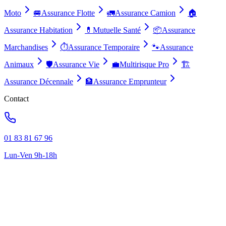
Moto
🚐
Assurance Flotte
🚛
Assurance Camion
🏠
Assurance Habitation
💊
Mutuelle Santé
📦
Assurance
Marchandises
⏱️
Assurance Temporaire
🐾
Assurance
Animaux
🛡️
Assurance Vie
💼
Multirisque Pro
🏗️
Assurance Décennale
🏦
Assurance Emprunteur
Contact
01 83 81 67 96
Lun-Ven 9h-18h