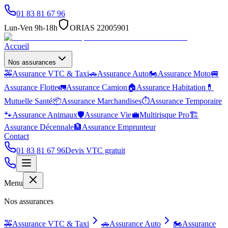
01 83 81 67 96
Lun-Ven 9h-18h
ORIAS 22005901
Accueil
Nos assurances
🚕
Assurance VTC & Taxi
🚗
Assurance Auto
🏍️
Assurance Moto
🚐
Assurance Flotte
🚛
Assurance Camion
🏠
Assurance Habitation
💊
Mutuelle Santé
📦
Assurance Marchandises
⏱️
Assurance Temporaire
🐾
Assurance Animaux
🛡️
Assurance Vie
💼
Multirisque Pro
🏗️
Assurance Décennale
🏦
Assurance Emprunteur
Contact
01 83 81 67 96
Devis VTC gratuit
Menu
Nos assurances
🚕
Assurance VTC & Taxi
🚗
Assurance Auto
🏍️
Assurance