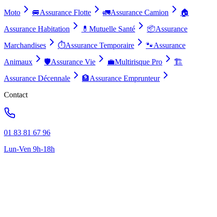
Moto
🚐
Assurance Flotte
🚛
Assurance Camion
🏠
Assurance Habitation
💊
Mutuelle Santé
📦
Assurance
Marchandises
⏱️
Assurance Temporaire
🐾
Assurance
Animaux
🛡️
Assurance Vie
💼
Multirisque Pro
🏗️
Assurance Décennale
🏦
Assurance Emprunteur
Contact
01 83 81 67 96
Lun-Ven 9h-18h