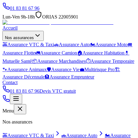
01 83 81 67 96
Lun-Ven 9h-18h
ORIAS 22005901
Accueil
Nos assurances
🚕
Assurance VTC & Taxi
🚗
Assurance Auto
🏍️
Assurance Moto
🚐
Assurance Flotte
🚛
Assurance Camion
🏠
Assurance Habitation
💊
Mutuelle Santé
📦
Assurance Marchandises
⏱️
Assurance Temporaire
🐾
Assurance Animaux
🛡️
Assurance Vie
💼
Multirisque Pro
🏗️
Assurance Décennale
🏦
Assurance Emprunteur
Contact
01 83 81 67 96
Devis VTC gratuit
Menu
Nos assurances
🚕
Assurance VTC & Taxi
🚗
Assurance Auto
🏍️
Assurance