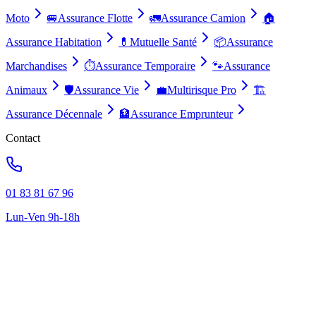
Moto
🚐
Assurance Flotte
🚛
Assurance Camion
🏠
Assurance Habitation
💊
Mutuelle Santé
📦
Assurance
Marchandises
⏱️
Assurance Temporaire
🐾
Assurance
Animaux
🛡️
Assurance Vie
💼
Multirisque Pro
🏗️
Assurance Décennale
🏦
Assurance Emprunteur
Contact
01 83 81 67 96
Lun-Ven 9h-18h