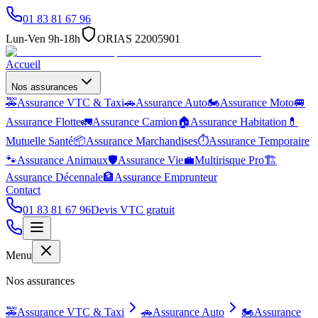
01 83 81 67 96
Lun-Ven 9h-18h
ORIAS 22005901
Accueil
Nos assurances
🚕
Assurance VTC & Taxi
🚗
Assurance Auto
🏍️
Assurance Moto
🚐
Assurance Flotte
🚛
Assurance Camion
🏠
Assurance Habitation
💊
Mutuelle Santé
📦
Assurance Marchandises
⏱️
Assurance Temporaire
🐾
Assurance Animaux
🛡️
Assurance Vie
💼
Multirisque Pro
🏗️
Assurance Décennale
🏦
Assurance Emprunteur
Contact
01 83 81 67 96
Devis VTC gratuit
Menu
Nos assurances
🚕
Assurance VTC & Taxi
🚗
Assurance Auto
🏍️
Assurance