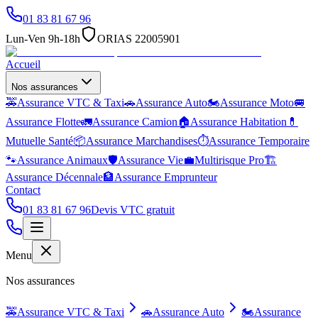
01 83 81 67 96
Lun-Ven 9h-18h
ORIAS 22005901
Accueil
Nos assurances
🚕
Assurance VTC & Taxi
🚗
Assurance Auto
🏍️
Assurance Moto
🚐
Assurance Flotte
🚛
Assurance Camion
🏠
Assurance Habitation
💊
Mutuelle Santé
📦
Assurance Marchandises
⏱️
Assurance Temporaire
🐾
Assurance Animaux
🛡️
Assurance Vie
💼
Multirisque Pro
🏗️
Assurance Décennale
🏦
Assurance Emprunteur
Contact
01 83 81 67 96
Devis VTC gratuit
Menu
Nos assurances
🚕
Assurance VTC & Taxi
🚗
Assurance Auto
🏍️
Assurance