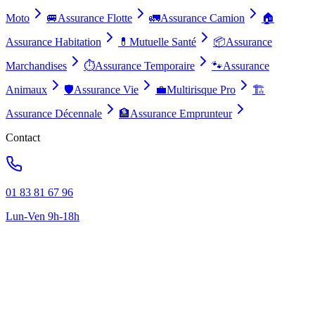
Moto
🚐
Assurance Flotte
🚛
Assurance Camion
🏠
Assurance Habitation
💊
Mutuelle Santé
📦
Assurance
Marchandises
⏱️
Assurance Temporaire
🐾
Assurance
Animaux
🛡️
Assurance Vie
💼
Multirisque Pro
🏗️
Assurance Décennale
🏦
Assurance Emprunteur
Contact
01 83 81 67 96
Lun-Ven 9h-18h