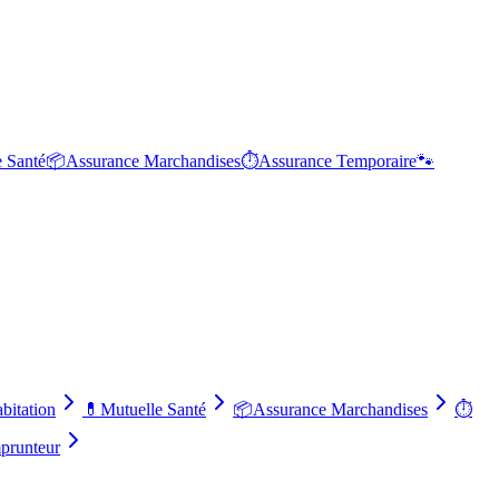
e Santé
📦
Assurance Marchandises
⏱️
Assurance Temporaire
🐾
bitation
💊
Mutuelle Santé
📦
Assurance Marchandises
⏱️
prunteur