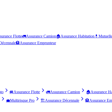
surance Flotte
🚛
Assurance Camion
🏠
Assurance Habitation
💊
Mutuell
Décennale
🏦
Assurance Emprunteur
to
🚐
Assurance Flotte
🚛
Assurance Camion
🏠
Assurance Ha
💼
Multirisque Pro
🏗️
Assurance Décennale
🏦
Assurance Em