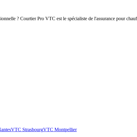
onnelle ? Courtier Pro VTC est le spécialiste de l'assurance pour chau
antes
VTC
Strasbourg
VTC
Montpellier