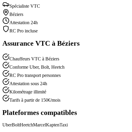
Spécialiste VTC
Béziers
Attestation 24h
RC Pro incluse
Assurance VTC à
Béziers
Chauffeurs VTC à Béziers
Conforme Uber, Bolt, Heetch
RC Pro transport personnes
Attestation sous 24h
Kilométrage illimité
Tarifs à partir de 150€/mois
Plateformes compatibles
Uber
Bolt
Heetch
Marcel
Kapten
Taxi