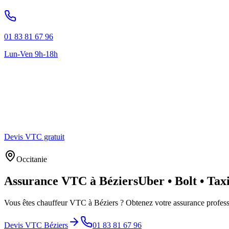
01 83 81 67 96
Lun-Ven 9h-18h
Devis VTC gratuit
Occitanie
Assurance VTC à
Béziers
Uber • Bolt • Tax
Vous êtes chauffeur VTC à
Béziers
? Obtenez votre assurance profess
Devis VTC
Béziers
01 83 81 67 96