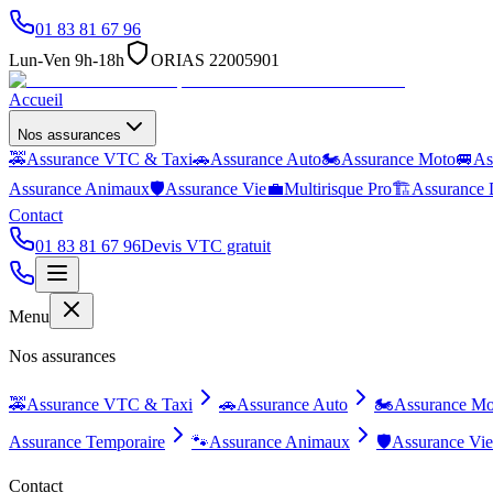
01 83 81 67 96
Lun-Ven 9h-18h
ORIAS 22005901
Accueil
Nos assurances
🚕
Assurance VTC & Taxi
🚗
Assurance Auto
🏍️
Assurance Moto
🚐
As
Assurance Animaux
🛡️
Assurance Vie
💼
Multirisque Pro
🏗️
Assurance 
Contact
01 83 81 67 96
Devis VTC gratuit
Menu
Nos assurances
🚕
Assurance VTC & Taxi
🚗
Assurance Auto
🏍️
Assurance Mo
Assurance Temporaire
🐾
Assurance Animaux
🛡️
Assurance Vie
Contact