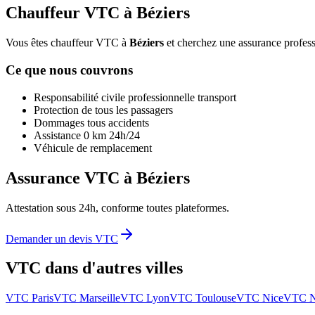
Chauffeur VTC à
Béziers
Vous êtes chauffeur VTC à
Béziers
et cherchez une assurance professi
Ce que nous couvrons
Responsabilité civile professionnelle transport
Protection de tous les passagers
Dommages tous accidents
Assistance 0 km 24h/24
Véhicule de remplacement
Assurance VTC à
Béziers
Attestation sous 24h, conforme toutes plateformes.
Demander un devis VTC
VTC dans d'autres villes
VTC
Paris
VTC
Marseille
VTC
Lyon
VTC
Toulouse
VTC
Nice
VTC
N