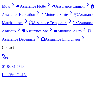
Moto
🚐
Assurance Flotte
🚛
Assurance Camion
🏠
Assurance Habitation
💊
Mutuelle Santé
📦
Assurance
Marchandises
⏱️
Assurance Temporaire
🐾
Assurance
Animaux
🛡️
Assurance Vie
💼
Multirisque Pro
🏗️
Assurance Décennale
🏦
Assurance Emprunteur
Contact
01 83 81 67 96
Lun-Ven 9h-18h