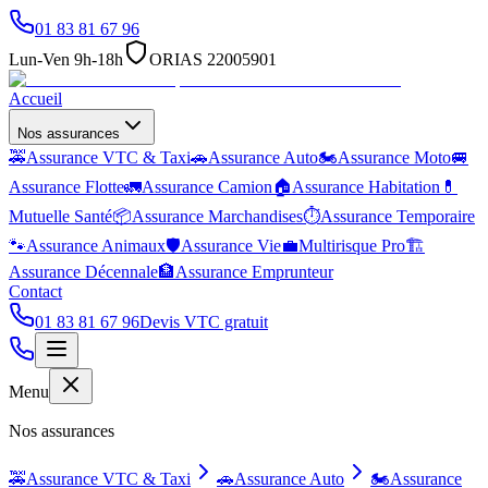
01 83 81 67 96
Lun-Ven 9h-18h
ORIAS 22005901
Accueil
Nos assurances
🚕
Assurance VTC & Taxi
🚗
Assurance Auto
🏍️
Assurance Moto
🚐
Assurance Flotte
🚛
Assurance Camion
🏠
Assurance Habitation
💊
Mutuelle Santé
📦
Assurance Marchandises
⏱️
Assurance Temporaire
🐾
Assurance Animaux
🛡️
Assurance Vie
💼
Multirisque Pro
🏗️
Assurance Décennale
🏦
Assurance Emprunteur
Contact
01 83 81 67 96
Devis VTC gratuit
Menu
Nos assurances
🚕
Assurance VTC & Taxi
🚗
Assurance Auto
🏍️
Assurance